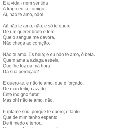
E a vida - nem sentida
A trago eu já comigo.
Ai, não te amo, não!
Ai! não te amo, não; e só te quero
De um querer bruto e fero
Que o sangue me devora,
Não chega ao coração.
Não te amo. És bela; e eu não te amo, ó bela.
Quem ama a aziaga estrela
Que lhe luz na má hora
Da sua perdição?
E quero-te, e não te amo, que é forçado,
De mau feitiço azado
Este indigno furor.
Mas oh! não te amo, não.
E infame sou, porque te quero; e tanto
Que de mim tenho espanto,
De ti medo e terror...